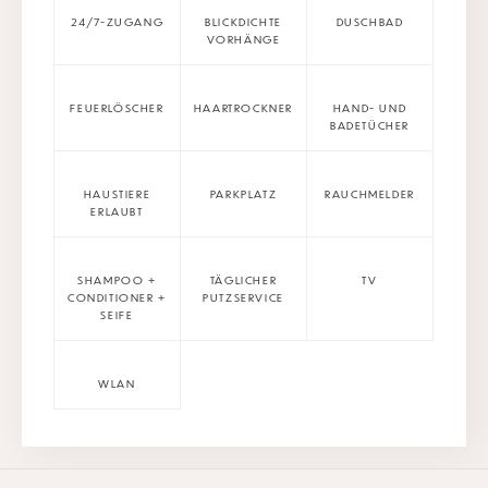
24/7-ZUGANG
BLICKDICHTE
DUSCHBAD
VORHÄNGE
FEUERLÖSCHER
HAARTROCKNER
HAND- UND
BADETÜCHER
HAUSTIERE
PARKPLATZ
RAUCHMELDER
ERLAUBT
SHAMPOO +
TÄGLICHER
TV
CONDITIONER +
PUTZSERVICE
SEIFE
WLAN